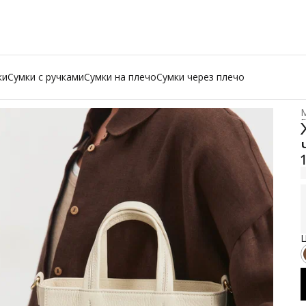
ки
Сумки с ручками
Сумки на плечо
Сумки через плечо
М
Г
Ц