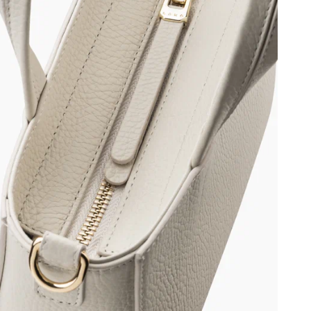
Г
Ш
Д
В
В
У