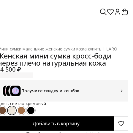
ини сумки маленькие женские сумки кожа купить | LARO
лавная
›
Женская мини сумка кросс-боди
через плечо натуральная кожа
14 500 ₽
Получите скидку и кешбэк
вет: светло-кремовый
Добавить в корзину