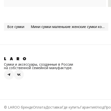
Все сумки
Мини сумки маленькие женские сумки кожа купить | LARO
Сумки и аксессуары, созданные в России
на собственной семейной мануфактуре.
© LARO
О бренде
Оплата
Доставка
Где купить
Гарантия
Уход
Про