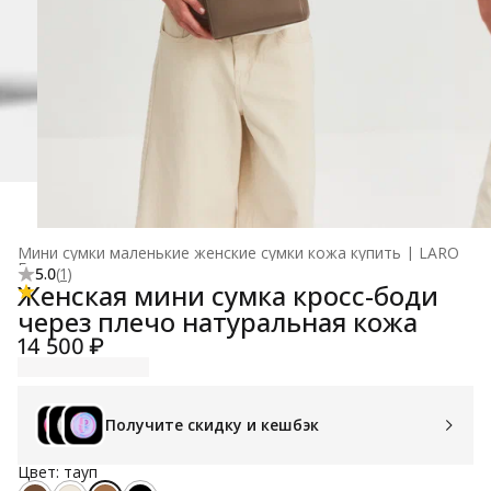
Мини сумки маленькие женские сумки кожа купить | LARO
Главная
›
5.0
(
1
)
Женская мини сумка кросс-боди
через плечо натуральная кожа
14 500 ₽
Получите скидку и кешбэк
Цвет: тауп