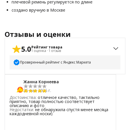
плечевой ремень регулируется по длине
создано вручную в Москве
Отзывы и оценки
5.0
Рейтинг товара
1
оценка
·
1
отзыв
Проверенный рейтинг с Яндекс Маркета
5
звёзд
1
Жанна Корнеева
4
звезды
0
25 мая 2026 г.
3
звезды
0
Достоинства
:
отличное качество, тактильно
2
звезды
0
приятно, товар полностью соответствует
описанию и фото
1
звезда
0
Недостатки
:
не обнаружила спустя менее месяца
каждодневной носки)