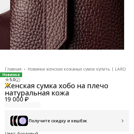
Главная
›
Новинки женских кожаных сумок купить | LARO
Новинка
5.0
(
2
)
Женская сумка хобо на плечо
натуральная кожа
19 000 ₽
Получите скидку и кешбэк
Цвет: бордовый