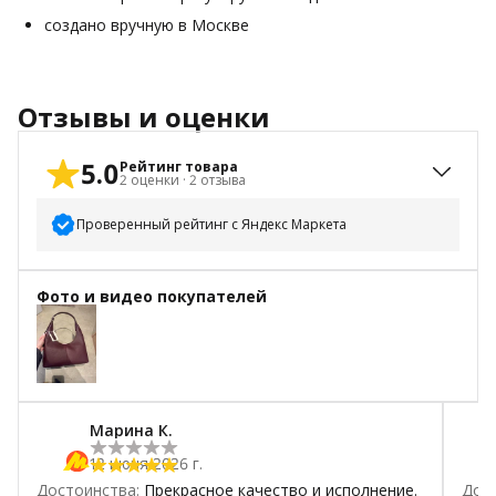
создано вручную в Москве
Отзывы и оценки
5.0
Рейтинг товара
2
оценки
·
2
отзыва
Проверенный рейтинг с Яндекс Маркета
5
звёзд
2
Фото и видео покупателей
4
звезды
0
3
звезды
0
2
звезды
0
1
звезда
0
Марина К.
12 июня 2026 г.
Достоинства
:
Прекрасное качество и исполнение.
Дос