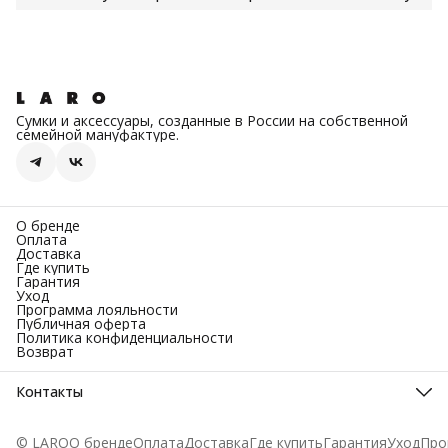
Сумки и аксессуары, созданные в России на собственной
семейной мануфактуре.
О бренде
Оплата
Доставка
Где купить
Гарантия
Уход
Программа лояльности
Публичная оферта
Политика конфиденциальности
Возврат
Контакты
Режим работы
пн - сб, 9:00 - 22:00
© LARO
О бренде
Оплата
Доставка
Где купить
Гарантия
Уход
Про
Эл. почта