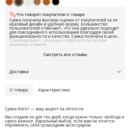
Что говорят покупатели о товаре
Сумка получила высокие оценки от покупателей за ее
красивый дизайн и удобную форму. Большинство
пользователей отмечают, что она идеально подходит
для повседневного использования благодаря своей
функциональности и качеству. Сумка получила в целом
положительные отзывы и может быть рекомендована
Сгенерировано с помощью нейросети на основе
для покупки тем, кто ищет стильный и практичный
реальных отзывов
аксессуар для своего гардероба.
Смотреть все отзывы
Доставка
О товаре
Характеристики
Сумка-багет — ваш акцент на лёгкости.
Мы создали ее для тех дней, когда нужна только свобода и
самое важное. Идеальный выбор, если вам не хочется
обременять себя громоздким аксессуаром.