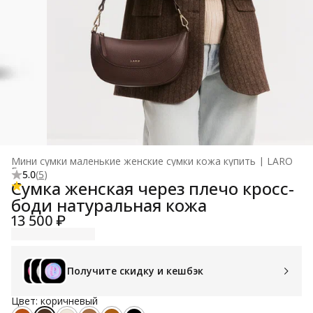
Мини сумки маленькие женские сумки кожа купить | LARO
Главная
›
5.0
(
5
)
Сумка женская через плечо кросс-
боди натуральная кожа
13 500 ₽
Получите скидку и кешбэк
Цвет: коричневый