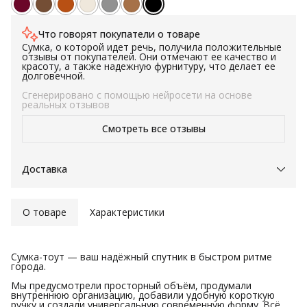
Что говорят покупатели о товаре
Сумка, о которой идет речь, получила положительные
отзывы от покупателей. Они отмечают ее качество и
красоту, а также надежную фурнитуру, что делает ее
долговечной.
В целом, эта сумка может быть хорошим выбором для
Сгенерировано с помощью нейросети на основе
тех, кто ценит качество и дизайн.
реальных отзывов
Смотреть все отзывы
Доставка
О товаре
Характеристики
Сумка-тоут — ваш надёжный спутник в быстром ритме
города.
Мы предусмотрели просторный объём, продумали
внутреннюю организацию, добавили удобную короткую
ручку и создали универсальную современную форму. Всё,