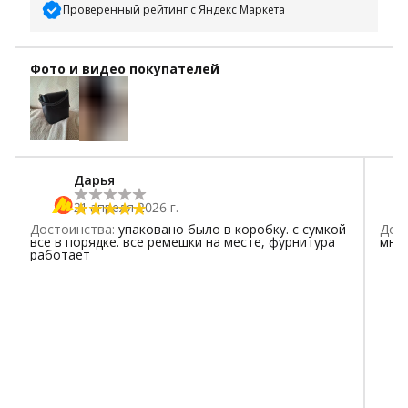
Проверенный рейтинг с Яндекс Маркета
5
звёзд
2
Фото и видео покупателей
4
звезды
0
3
звезды
0
2
звезды
0
+
2
1
звезда
0
Дарья
21 апреля 2026 г.
Достоинства
:
упаковано было в коробку. с сумкой
Дос
все в порядке. все ремешки на месте, фурнитура
мне 
работает