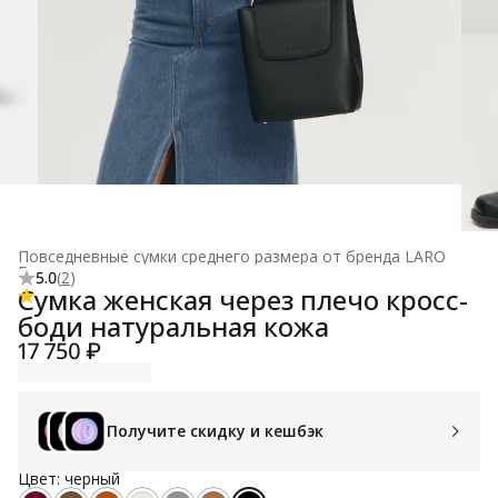
Повседневные сумки среднего размера от бренда LARO
Главная
›
5.0
(
2
)
Сумка женская через плечо кросс-
боди натуральная кожа
17 750 ₽
Получите скидку и кешбэк
Цвет: черный