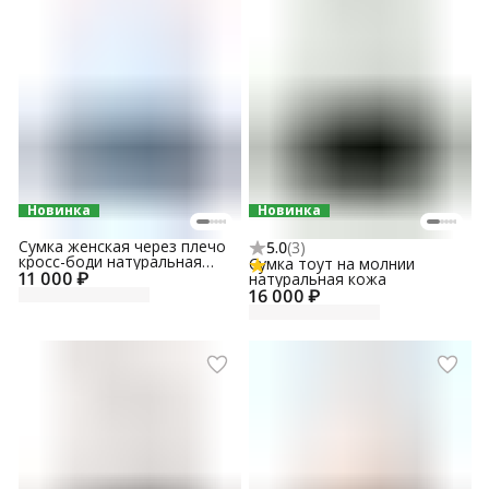
Новинка
Новинка
Сумка женская через плечо
5.0
(
3
)
кросс-боди натуральная
Сумка тоут на молнии
11 000 ₽
кожа
натуральная кожа
16 000 ₽