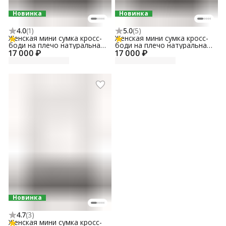
Новинка
Новинка
4.0
(
1
)
5.0
(
5
)
Женская мини сумка кросс-
Женская мини сумка кросс-
боди на плечо натуральная
боди на плечо натуральная
17 000 ₽
кожа
17 000 ₽
кожа
Новинка
4.7
(
3
)
Женская мини сумка кросс-