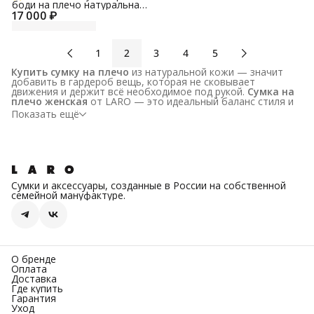
боди на плечо натуральная
17 000 ₽
замша
1
2
3
4
5
Купить сумку на плечо
из натуральной кожи — значит
добавить в гардероб вещь, которая не сковывает
движения и держит всё необходимое под рукой.
Сумка на 
плечо женская
от LARO — это идеальный баланс стиля и
практичности.
Показать ещё
Женская сумка на плечо кожа
бывает разной:
компактный багет для вечера, вместительный шоппер для
работы, универсальный кросс-боди для прогулок или
романтичное хобо. В нашем каталоге найдётся модель под
любой образ и бюджет. При этом
купить женскую сумку 
на плечо недорого
у российского производителя —
Сумки и аксессуары, созданные в России на собственной
реально, потому что вы платите за кожу и работу, а не за
семейной мануфактуре.
раскрученный лейбл.
Купить кожаную сумку на плечо
от LARO — значит
получить аккуратные строчки, усиленные крепления для
ремня и натуральную кожу, которая с годами становится
только мягче. Ремни регулируются по длине, чтобы сумка
сидела идеально.
О бренде
Оплата
Сумки на плечо женские недорого
, но без потери
Доставка
качества — это про LARO. Выберите свою в каталоге.
Где купить
Гарантия
Уход